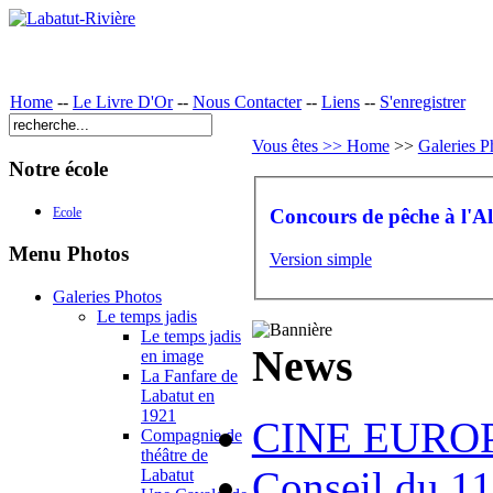
Home
--
Le Livre D'Or
--
Nous Contacter
--
Liens
--
S'enregistrer
Vous êtes >> Home
>>
Galeries P
Notre école
Concours de pêche à l'Ala
Ecole
Menu Photos
Version simple
Galeries Photos
Le temps jadis
Le temps jadis
News
en image
La Fanfare de
Labatut en
1921
CINE EUROP
Compagnie de
théâtre de
Conseil du 1
Labatut