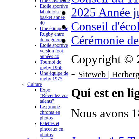
Une Cavalcade
Etoile sportive
2025 Année ju
labatutoise
basket année
Conseil d'éco
40
Une équipe de
Rugby entre
Cérémonie de
deux guerres
Etoile sportive
version foot
Copyright © 2
années 40
Tournoi de
rugby 1966
-
Siteweb | Herber
Une équipe de
rugby 1975
Culture
Qui est en li
Expo
"Réveillez vos
talents"
Le groupe
Nous avons 18
chroma en
photos
Palettes et
pinceaux en
photos