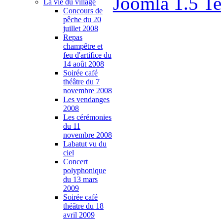
Joomla 1.5 T
La vie du village
Concours de
pêche du 20
juillet 2008
Repas
champêtre et
feu d'artifice du
14 août 2008
Soirée café
théâtre du 7
novembre 2008
Les vendanges
2008
Les cérémonies
du 11
novembre 2008
Labatut vu du
ciel
Concert
polyphonique
du 13 mars
2009
Soirée café
théâtre du 18
avril 2009