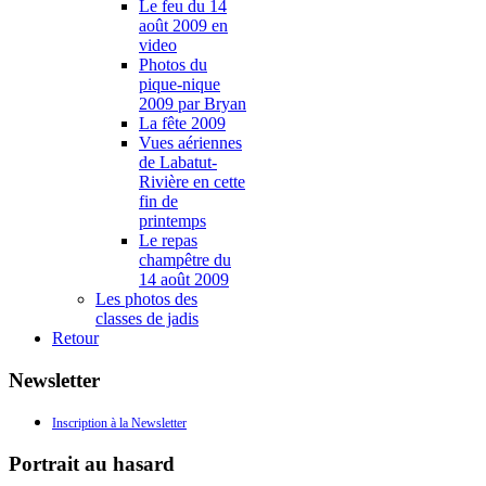
Le feu du 14
août 2009 en
video
Photos du
pique-nique
2009 par Bryan
La fête 2009
Vues aériennes
de Labatut-
Rivière en cette
fin de
printemps
Le repas
champêtre du
14 août 2009
Les photos des
classes de jadis
Retour
Newsletter
Inscription à la Newsletter
Portrait au hasard