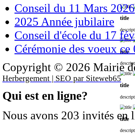
Conseil du 11 Mars 2026
title
2025 Année jubilaire
descrip
Conseil d'école du 17 fév
Cérémonie des voeux ce 
title
Copyright © 2026 Mairie de
descrip
Herbergement | SEO par Siteweb65
title
Qui est en ligne?
descrip
Nous avons 203 invités en 
title
descrip