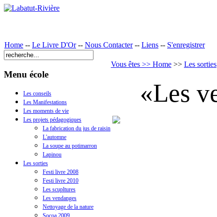
Home
--
Le Livre D'Or
--
Nous Contacter
--
Liens
--
S'enregistrer
Vous êtes >> Home
>>
Les sorties
Menu école
«Les v
Les conseils
Les Manifestations
Les moments de vie
Les projets pédagogiques
La fabrication du jus de raisin
L'automne
La soupe au potimarron
Lapinou
Les sorties
Festi livre 2008
Festi livre 2010
Les scupltures
Les vendanges
Nettoyage de la nature
Socoa 2009