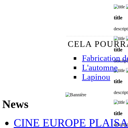
title
descrip
CELA POURR
title
Fabrication de
descrip
L'automne
Lapinou
title
descrip
News
title
CINE EUROPE PLAISA
descrip