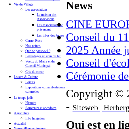
News
Vie du Village
Les associations
La maison des
Associations
CINE EUROP
Les associations se
présentent
Conseil du 1
Les infos des Assos
Carnet Rose
2025 Année ju
Nos peines
Que se passe-t-il ?
Bavardages au coin du feu
Conseil d'éco
Voeux du Maire et du
Conseil Municipal
Cérémonie de
Cris du coeur
Loisirs & Culture
Loisirs
Expositions et manifestations
Copyright © 2
culturelles
Le temps jadis
-
Histoire
Siteweb | Herber
Souvenirs et anecdotes
Agriculture
Info Irrigation
Qui est en li
Actualité
Notre village en images