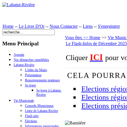
Home
--
Le Livre D'Or
--
Nous Contacter
--
Liens
--
S'enregistrer
Vous êtes >> Home
>>
Vie Munic
Menu Principal
Le Flash-Infos de Décembre 2025 
ICI
Agenda
Cliquer
pour v
Vos démarches simplifiées
Labatut-Rivière
L'édito du Maire
CELA POURRA
Présentation
Renseignements pratiques
Se loger
Elections régi
Se loger à Labatut-
Rivière
Elections régi
Vie Municipale
Elections prési
Conseils Municipaux
Lettre de Labatut-Rivière
Flash info
Elections
Informations municipales